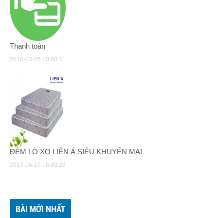
Thanh toán
2016-03-25 00:50:41
ĐỆM LÒ XO LIÊN Á SIÊU KHUYẾN MẠI
2017-06-15 16:49:26
BÀI MỚI NHẤT