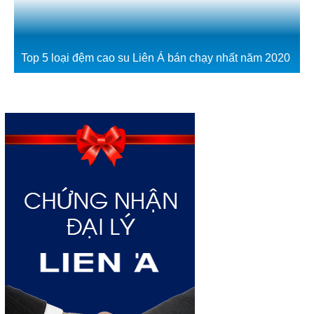
Top 5 loại đệm cao su Liên Á bán chạy nhất năm 2020