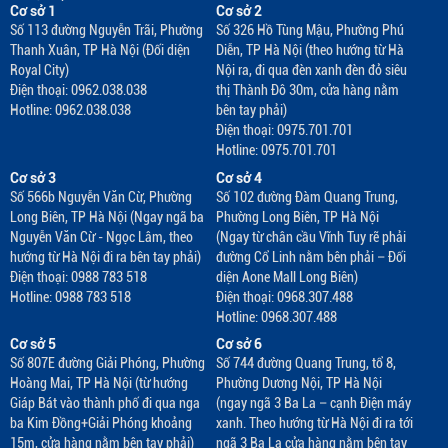
Cơ sở 1
Cơ sở 2
Số 113 đường Nguyễn Trãi, Phường
Số 326 Hồ Tùng Mậu, Phường Phú
Thanh Xuân, TP Hà Nội (Đối diện
Diễn, TP Hà Nội (theo hướng từ Hà
Royal City)
Nội ra, đi qua đèn xanh đèn đỏ siêu
Điện thoại: 0962.038.038
thị Thành Đô 30m, cửa hàng nằm
Hotline: 0962.038.038
bên tay phải)
Điện thoại: 0975.701.701
Hotline: 0975.701.701
Cơ sở 3
Cơ sở 4
Số 566b Nguyễn Văn Cừ, Phường
Số 102 đường Đàm Quang Trung,
Long Biên, TP Hà Nội (Ngay ngã ba
Phường Long Biên, TP Hà Nội
Nguyễn Văn Cừ - Ngọc Lâm, theo
(Ngay từ chân cầu Vĩnh Tuy rẽ phải
hướng từ Hà Nội đi ra bên tay phải)
đường Cổ Linh nằm bên phải – Đối
Điện thoại: 0988 783 518
diện Aone Mall Long Biên)
Hotline: 0988 783 518
Điện thoại: 0968.307.488
Hotline: 0968.307.488
Cơ sở 5
Cơ sở 6
Số 807E đường Giải Phóng, Phường
Số 744 đường Quang Trung, tổ 8,
Hoàng Mai, TP Hà Nội (từ hướng
Phường Dương Nội, TP Hà Nội
Giáp Bát vào thành phố đi qua nga
(ngay ngã 3 Ba La – cạnh Điện máy
ba Kim Đồng+Giải Phóng khoảng
xanh. Theo hướng từ Hà Nội đi ra tới
15m, cửa hàng nằm bên tay phải)
ngã 3 Ba La cửa hàng nằm bên tay