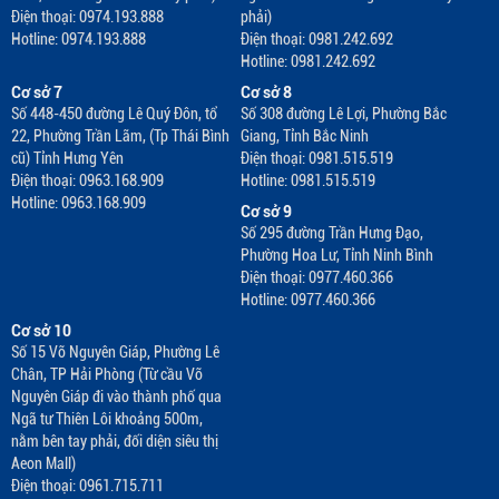
Điện thoại: 0974.193.888
phải)
Hotline: 0974.193.888
Điện thoại: 0981.242.692
Hotline: 0981.242.692
Cơ sở 7
Cơ sở 8
Số 448-450 đường Lê Quý Đôn, tổ
Số 308 đường Lê Lợi, Phường Bắc
22, Phường Trần Lãm, (Tp Thái Bình
Giang, Tỉnh Bắc Ninh
cũ) Tỉnh Hưng Yên
Điện thoại: 0981.515.519
Điện thoại: 0963.168.909
Hotline: 0981.515.519
Hotline: 0963.168.909
Cơ sở 9
Số 295 đường Trần Hưng Đạo,
Phường Hoa Lư, Tỉnh Ninh Bình
Điện thoại: 0977.460.366
Hotline: 0977.460.366
Cơ sở 10
Số 15 Võ Nguyên Giáp, Phường Lê
Chân, TP Hải Phòng (Từ cầu Võ
Nguyên Giáp đi vào thành phố qua
Ngã tư Thiên Lôi khoảng 500m,
nằm bên tay phải, đối diện siêu thị
Aeon Mall)
Điện thoại: 0961.715.711