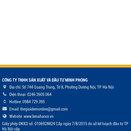
CÔNG TY TNHH SẢN XUẤT VÀ ĐẦU TƯ MINH PHONG
Địa chỉ: Số 744 Quang Trung, Tổ 8, Phường Dương Nội, TP. Hà Nội
Điện thoại: 0246 2605 064
Hotline: 0984 729 395
Email: thegioidemonline@gmail.com
Website: www.lienahanoi.vn
Giấy phép ĐKKD số: 0106928824 Cấp ngày 7/8/2015 do sở kế hoạch đầu tư TP
Hà Nội cấp