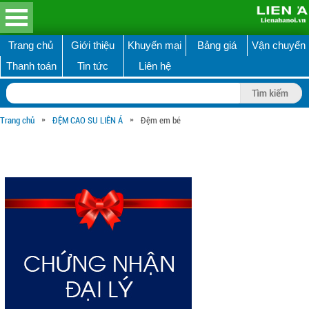
Trang chủ
Giới thiệu
Khuyến mại
Bảng giá
Vận chuyển
Thanh toán
Tin tức
Liên hệ
»
»
Trang chủ
ĐỆM CAO SU LIÊN Á
Đệm em bé