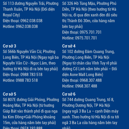
Số 113 đường Nguyễn Trãi, Phường
Số 326 Hồ Tùng Mậu, Phường Phú
Thanh Xuân, TP Hà Nội (Đối diện
Diễn, TP Hà Nội (theo hướng từ Hà
Royal City)
Nội ra, đi qua đèn xanh đèn đỏ siêu
Điện thoại: 0962.038.038
thị Thành Đô 30m, cửa hàng nằm
Hotline: 0962.038.038
bên tay phải)
Điện thoại: 0975.701.701
Hotline: 0975.701.701
Cơ sở 3
Cơ sở 4
Số 566b Nguyễn Văn Cừ, Phường
Số 102 đường Đàm Quang Trung,
Long Biên, TP Hà Nội (Ngay ngã ba
Phường Long Biên, TP Hà Nội
Nguyễn Văn Cừ - Ngọc Lâm, theo
(Ngay từ chân cầu Vĩnh Tuy rẽ phải
hướng từ Hà Nội đi ra bên tay phải)
đường Cổ Linh nằm bên phải – Đối
Điện thoại: 0988 783 518
diện Aone Mall Long Biên)
Hotline: 0988 783 518
Điện thoại: 0968.307.488
Hotline: 0968.307.488
Cơ sở 5
Cơ sở 6
Số 807E đường Giải Phóng, Phường
Số 744 đường Quang Trung, tổ 8,
Hoàng Mai, TP Hà Nội (từ hướng
Phường Dương Nội, TP Hà Nội
Giáp Bát vào thành phố đi qua nga
(ngay ngã 3 Ba La – cạnh Điện máy
ba Kim Đồng+Giải Phóng khoảng
xanh. Theo hướng từ Hà Nội đi ra tới
15m, cửa hàng nằm bên tay phải)
ngã 3 Ba La cửa hàng nằm bên tay
Điện thoại: 0974.193.888
phải)