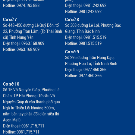
Hotline: 0974.193.888
Điện thoại: 0981.242.692
Hotline: 0981.242.692
Cơ sở 7
Cơ sở 8
Số 448-450 đường Lê Quý Đôn, tổ
Số 308 đường Lê Lợi, Phường Bắc
22, Phường Trần Lãm, (Tp Thái Bình
Giang, Tỉnh Bắc Ninh
cũ) Tỉnh Hưng Yên
Điện thoại: 0981.515.519
Điện thoại: 0963.168.909
Hotline: 0981.515.519
Hotline: 0963.168.909
Cơ sở 9
Số 295 đường Trần Hưng Đạo,
Phường Hoa Lư, Tỉnh Ninh Bình
Điện thoại: 0977.460.366
Hotline: 0977.460.366
Cơ sở 10
Số 15 Võ Nguyên Giáp, Phường Lê
Chân, TP Hải Phòng (Từ cầu Võ
Nguyên Giáp đi vào thành phố qua
Ngã tư Thiên Lôi khoảng 500m,
nằm bên tay phải, đối diện siêu thị
Aeon Mall)
Điện thoại: 0961.715.711
Hotline: 0961.715.711