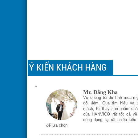
Ý KIẾN KHÁCH HÀNG
Mr. Đăng Kha
Vợ chồng tôi dự tính mua mộ
gối đệm. Qua tìm hiểu và 
mách, tôi thấy sản phẩm chă
của HANVICO rất tốt cả về 
công dụng, lại rất nhiều kiểu
để lựa chọn