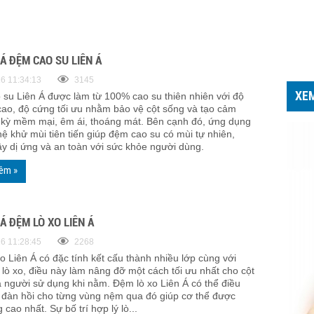
Á ĐỆM CAO SU LIÊN Á
6 11:34:13
3145
XE
su Liên Á được làm từ 100% cao su thiên nhiên với độ
cao, độ cứng tối ưu nhằm bảo vệ cột sống và tạo cảm
 kỳ mềm mại, êm ái, thoáng mát. Bên cạnh đó, ứng dụng
ệ khử mùi tiên tiến giúp đệm cao su có mùi tự nhiên,
y dị ứng và an toàn với sức khỏe người dùng.
êm »
Á ĐỆM LÒ XO LIÊN Á
6 11:28:45
2268
o Liên Á có đặc tính kết cấu thành nhiều lớp cùng với
 lò xo, điều này làm nâng đỡ một cách tối ưu nhất cho cột
 người sử dụng khi nằm. Đệm lò xo Liên Á có thể điều
 đàn hồi cho từng vùng nệm qua đó giúp cơ thể được
 cao nhất. Sự bố trí hợp lý lò...