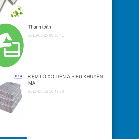
Thanh toán
2016-03-25 00:50:41
ĐỆM LÒ XO LIÊN Á SIÊU KHUYẾN
MẠI
2017-06-15 16:49:26