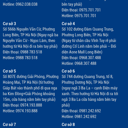
Hotline: 0962.038.038
bên tay phải)
Điện thoại: 0975.701.701
Hotline: 0975.701.701
Cơ sở 3
Cơ sở 4
Số 566b Nguyễn Văn Cừ, Phường
Số 102 đường Đàm Quang Trung,
Long Biên, TP Hà Nội (Ngay ngã ba
Phường Long Biên, TP Hà Nội
Nguyễn Văn Cừ - Ngọc Lâm, theo
(Ngay từ chân cầu Vĩnh Tuy rẽ phải
hướng từ Hà Nội đi ra bên tay phải)
đường Cổ Linh nằm bên phải – Đối
Điện thoại: 0988 783 518
diện Aone Mall Long Biên)
Hotline: 0988 783 518
Điện thoại: 0968.307.488
Hotline: 0968.307.488
Cơ sở 5
Cơ sở 6
Số 807E đường Giải Phóng, Phường
Số 744 đường Quang Trung, tổ 8,
Hoàng Mai, TP Hà Nội (từ hướng
Phường Dương Nội, TP Hà Nội
Giáp Bát vào thành phố đi qua nga
(ngay ngã 3 Ba La – cạnh Điện máy
ba Kim Đồng+Giải Phóng khoảng
xanh. Theo hướng từ Hà Nội đi ra tới
15m, cửa hàng nằm bên tay phải)
ngã 3 Ba La cửa hàng nằm bên tay
Điện thoại: 0974.193.888
phải)
Hotline: 0974.193.888
Điện thoại: 0981.242.692
Hotline: 0981.242.692
Cơ sở 7
Cơ sở 8