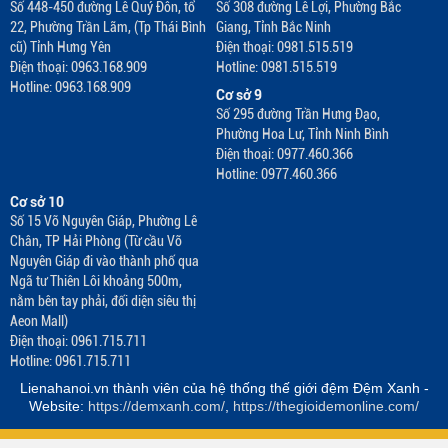
Số 448-450 đường Lê Quý Đôn, tổ
Số 308 đường Lê Lợi, Phường Bắc
22, Phường Trần Lãm, (Tp Thái Bình
Giang, Tỉnh Bắc Ninh
cũ) Tỉnh Hưng Yên
Điện thoại: 0981.515.519
Điện thoại: 0963.168.909
Hotline: 0981.515.519
Hotline: 0963.168.909
Cơ sở 9
Số 295 đường Trần Hưng Đạo,
Phường Hoa Lư, Tỉnh Ninh Bình
Điện thoại: 0977.460.366
Hotline: 0977.460.366
Cơ sở 10
Số 15 Võ Nguyên Giáp, Phường Lê
Chân, TP Hải Phòng (Từ cầu Võ
Nguyên Giáp đi vào thành phố qua
Ngã tư Thiên Lôi khoảng 500m,
nằm bên tay phải, đối diện siêu thị
Aeon Mall)
Điện thoại: 0961.715.711
Hotline: 0961.715.711
Lienahanoi.vn thành viên của hệ thống thế giới đệm Đệm Xanh -
Website:
https://demxanh.com/
,
https://thegioidemonline.com/