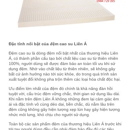
Đặc tính nổi bật của đệm cao su Liên Á
Đệm cao su là dòng đệm nổi bật nhất của thương hiệu Liên
Á, có thành phần cấu tạo bởi chất liệu cao su từ thiên nhiên
100%, người dùng sẽ được đảm bảo an toàn tối ưu khi sử
dụng đệm. Nhờ vào chất liệu từ thiên nhiên, sẽ không gây
bất cứ ảnh hưởng nào tới sức khỏe, do trong quá trình sản
xuất tuyệt đối không pha trộn thêm các loại hóa chất độc hại.
Ưu điểm lớn nhất của đệm đó chính là khả năng đàn hồi
tuyệt vời, cấu trúc đệm vững chắc, thời gian sử dụng lâu dài.
Khi nằm trên đệm Liên Á không những đem lại cảm giác êm
ái và đặc tính vô cùng dẻo dai, bền chắc, dù nằm lâu trên
đệm cũng không gây hiện tượng xẹp lún hay gây hiện tượng
nhức mỏi lưng, khó chịu cho người sử dụng.
Toàn bộ các sản phẩm đệm của thương hiệu Liên Á trước khi
tới tay người dùng đều cần phải đảm bảo đầy đủ các tiêu