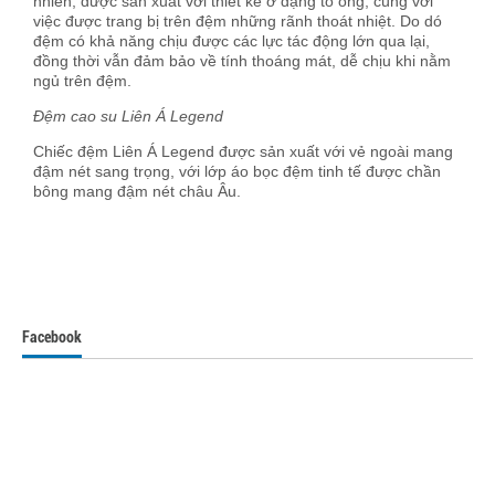
nhiên, được sản xuất với thiết kế ở dạng tổ ong, cùng với
việc được trang bị trên đệm những rãnh thoát nhiệt. Do dó
đệm có khả năng chịu được các lực tác động lớn qua lại,
đồng thời vẫn đảm bảo về tính thoáng mát, dễ chịu khi nằm
ngủ trên đệm.
Đệm cao su Liên Á Legend
Chiếc đệm Liên Á Legend được sản xuất với vẻ ngoài mang
đậm nét sang trọng, với lớp áo bọc đệm tinh tế được chần
bông mang đậm nét châu Âu.
Facebook