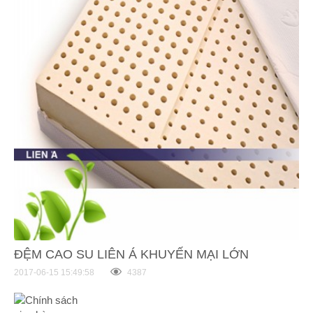
ĐỆM CAO SU LIÊN Á KHUYẾN MẠI LỚN
2017-06-15 15:49:58
4387