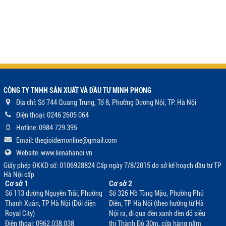
CÔNG TY TNHH SẢN XUẤT VÀ ĐẦU TƯ MINH PHONG
Địa chỉ: Số 744 Quang Trung, Tổ 8, Phường Dương Nội, TP. Hà Nội
Điện thoại: 0246 2605 064
Hotline: 0984 729 395
Email: thegioidemonline@gmail.com
Website: www.lienahanoi.vn
Giấy phép ĐKKD số: 0106928824 Cấp ngày 7/8/2015 do sở kế hoạch đầu tư TP
Hà Nội cấp
Cơ sở 1
Cơ sở 2
Số 113 đường Nguyễn Trãi, Phường
Số 326 Hồ Tùng Mậu, Phường Phú
Thanh Xuân, TP Hà Nội (Đối diện
Diễn, TP Hà Nội (theo hướng từ Hà
Royal City)
Nội ra, đi qua đèn xanh đèn đỏ siêu
Điện thoại: 0962.038.038
thị Thành Đô 30m, cửa hàng nằm