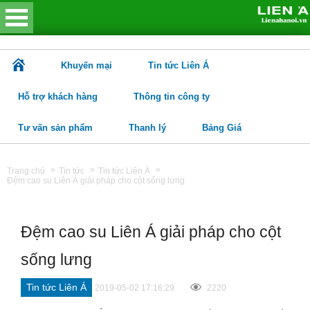
Khuyến mại
Tin tức Liên Á
Hỗ trợ khách hàng
Thông tin công ty
Tư vấn sản phẩm
Thanh lý
Bảng Giá
»
»
»
Trang chủ
Tin tức
Tin tức Liên Á
Đệm cao su Liên Á giải pháp cho cột sống lưng
Đệm cao su Liên Á giải pháp cho cột
sống lưng
Tin tức Liên Á
2019-05-02 17:16:29
2220