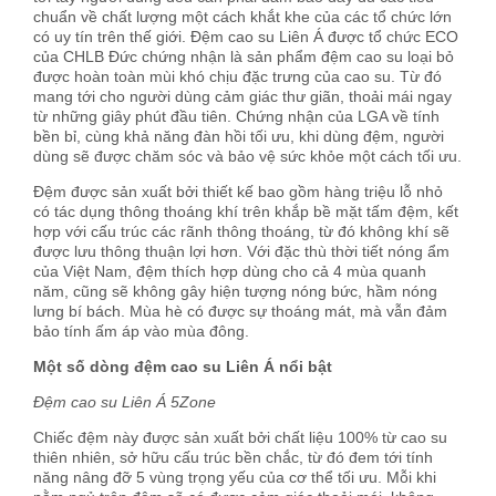
chuẩn về chất lượng một cách khắt khe của các tổ chức lớn
có uy tín trên thế giới. Đệm cao su Liên Á được tổ chức ECO
của CHLB Đức chứng nhận là sản phẩm đệm cao su loại bỏ
được hoàn toàn mùi khó chịu đặc trưng của cao su. Từ đó
mang tới cho người dùng cảm giác thư giãn, thoải mái ngay
từ những giây phút đầu tiên. Chứng nhận của LGA về tính
bền bỉ, cùng khả năng đàn hồi tối ưu, khi dùng đệm, người
dùng sẽ được chăm sóc và bảo vệ sức khỏe một cách tối ưu.
Đệm được sản xuất bởi thiết kế bao gồm hàng triệu lỗ nhỏ
có tác dụng thông thoáng khí trên khắp bề mặt tấm đệm, kết
hợp với cấu trúc các rãnh thông thoáng, từ đó không khí sẽ
được lưu thông thuận lợi hơn. Với đặc thù thời tiết nóng ẩm
của Việt Nam, đệm thích hợp dùng cho cả 4 mùa quanh
năm, cũng sẽ không gây hiện tượng nóng bức, hầm nóng
lưng bí bách. Mùa hè có được sự thoáng mát, mà vẫn đảm
bảo tính ấm áp vào mùa đông.
Một số dòng đệm cao su Liên Á nổi bật
Đệm cao su Liên Á 5Zone
Chiếc đệm này được sản xuất bởi chất liệu 100% từ cao su
thiên nhiên, sở hữu cấu trúc bền chắc, từ đó đem tới tính
năng nâng đỡ 5 vùng trọng yếu của cơ thể tối ưu. Mỗi khi