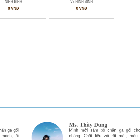
NINH BÌNH
VỀ NINH BÌNH
0 VNĐ
0 VNĐ
Ms. Thùy Dung
hăn ga gối
Mình mới sắm bộ chăn ga gối cho
 mách, tôi
chồng. Chất liệu vải rất mát, màu