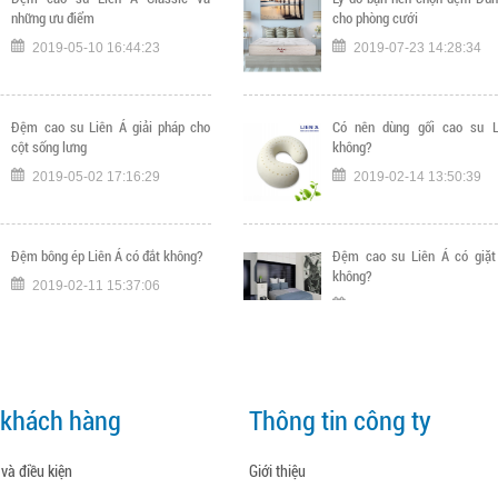
những ưu điểm
cho phòng cưới
2019-05-10 16:44:23
2019-07-23 14:28:34
Đệm cao su Liên Á giải pháp cho
Có nên dùng gối cao su L
cột sống lưng
không?
2019-05-02 17:16:29
2019-02-14 13:50:39
Đệm bông ép Liên Á có đắt không?
Đệm cao su Liên Á có giặt
không?
2019-02-11 15:37:06
2019-02-11 15:40:51
Thông báo nghỉ Tết Mậu Tuất 2018
Đâu là lý do giúp bạn tin tưở
cao su Liên Á
 khách hàng
Thông tin công ty
2018-02-10 11:17:07
2019-02-01 16:07:05
và điều kiện
Giới thiệu