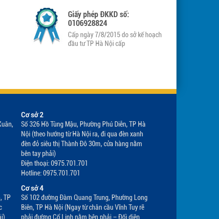
Liên Á
Giấy phép ĐKKD số:
0106928824
Cấp ngày 7/8/2015 do sở kế hoạch
đầu tư TP Hà Nội cấp
ệm cao
c phải
Cơ sở 2
Xuân,
Số 326 Hồ Tùng Mậu, Phường Phú Diễn, TP Hà
Nội (theo hướng từ Hà Nội ra, đi qua đèn xanh
đèn đỏ siêu thị Thành Đô 30m, cửa hàng nằm
bên tay phải)
Điện thoại: 0975.701.701
Hotline: 0975.701.701
Cơ sở 4
, TP
Số 102 đường Đàm Quang Trung, Phường Long
c
Biên, TP Hà Nội (Ngay từ chân cầu Vĩnh Tuy rẽ
̉i)
phải đường Cổ Linh nằm bên phải – Đối diện