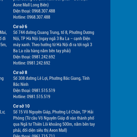
Aone Mall Long Biên)
Điện thoại: 0968.307.488
Hotline: 0968.307.488
Cơ sở 6
Mai,
Số 744 đường Quang Trung, tổ 8, Phường Dương
ố đi
Nội, TP Hà Nội (ngay ngã 3 Ba La – cạnh Điện
15m,
máy xanh. Theo hướng từ Hà Nội đi ra tới ngã 3
Ba La cửa hàng nằm bên tay phải)
Điện thoại: 0981.242.692
Hotline: 0981.242.692
Cơ sở 8
ờng
Số 308 đường Lê Lợi, Phường Bắc Giang, Tỉnh
Bắc Ninh
Điện thoại: 0981.515.519
Hotline: 0981.515.519
Cơ sở 10
Lư,
Số 15 Võ Nguyên Giáp, Phường Lê Chân, TP Hải
Phòng (Từ cầu Võ Nguyên Giáp đi vào thành phố
qua Ngã tư Thiên Lôi khoảng 500m, nằm bên tay
phải, đối diện siêu thị Aeon Mall)
Điện thoại: 0961.715.711