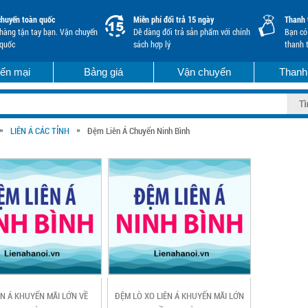
chuyển toàn quốc
Miễn phí đổi trả 15 ngày
Thanh 
hàng tận tay bạn. Vận chuyển
Dễ dàng đổi trả sản phẩm với chính
Bạn có 
 quốc
sách hợp lý
thanh 
ến mại
Bảng giá
Vận chuyển
Thanh
»
»
LIÊN Á CÁC TỈNH
Đệm Liên Á Chuyển Ninh Bình
ÊN Á KHUYẾN MÃI LỚN VỀ
ĐỆM LÒ XO LIÊN Á KHUYẾN MÃI LỚN