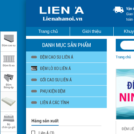
Vận 
Giao 
toàn
Trang chủ
Giới thiệu
Khuy
DANH MỤC SẢN PHẨM
ĐỆM CAO SU LIÊN Á
Trang chủ
ĐỆM LÒ XO LIÊN Á
GỐI CAO SU LIÊN Á
PHỤ KIỆN ĐỆM
LIÊN Á CÁC TỈNH
Hãng sản xuất
ĐỆM LI
Liên Á (3)