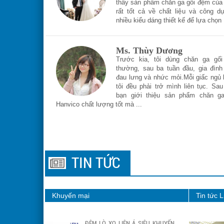
thấy sản phẩm chăn ga gối đệm củ
rất tốt cả về chất liệu và công dụn
nhiều kiểu dáng thiết kế để lựa chọn
Ms. Thùy Dương
là khi đi tìm
Trước kia, tôi dùng chăn ga gối
ắm rồi nhưng
thường, sau ba tuần đầu, gia đìn
Hanvico mới
đau lưng và nhức mỏi.Mỗi giấc ngủ
 đỡ hẳn, rất
tôi đều phải trở mình liên tục. Sa
cũng rất tốt
bạn giới thiệu sản phẩm chăn g
Hanvico chất lượng tốt mà ...
TIN TỨC
Khuyến mại
Tin tức 
ĐỆM LÒ XO LIÊN Á SIÊU KHUYẾN