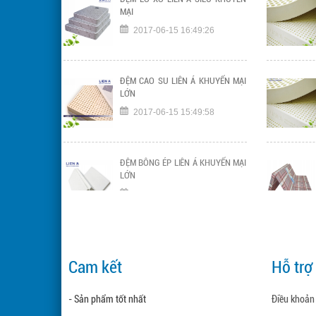
MẠI
2017-06-15 16:49:26
ĐỆM CAO SU LIÊN Á KHUYẾN MẠI
LỚN
2017-06-15 15:49:58
ĐỆM BÔNG ÉP LIÊN Á KHUYẾN MẠI
LỚN
2017-06-15 17:15:57
Cam kết
Hỗ trợ
- Sản phẩm tốt nhất
Điều khoản 