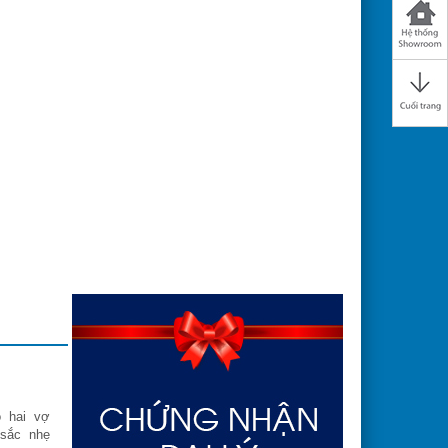
Mr. Đăng Kha
 hai vợ
Vợ chồng tôi dự tính mua một bộ chăn 
 sắc nhẹ
đệm. Qua tìm hiểu và được bạn bè mác