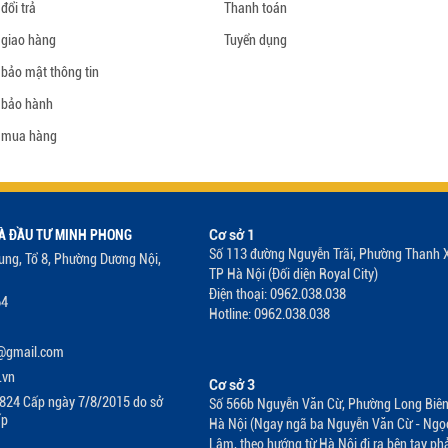
đổi trả
Thanh toán
Có nên sử dụng đệm cao su Liên Á
Bà bầu nên dùng đệm cao su 
không?
không?
 giao hàng
Tuyển dụng
2017-10-12 15:34:28
2019-02-01 16:00:45
 bảo mật thông tin
 bảo hành
Tìm hiểu chiếc đệm cao su Liên Á
Những lầm tưởng khi mua n
 mua hàng
L’A Dome cao cấp
su Liên Á mà nhiều người mắ
2019-05-13 16:22:16
2020-06-20 14:24:24
À ĐẦU TƯ MINH PHONG
Cơ sở 1
Số 113 đường Nguyễn Trãi, Phường Thanh 
rung, Tổ 8, Phường Dương Nội,
TP Hà Nội (Đối diện Royal City)
Điện thoại: 0962.038.038
64
Hotline: 0962.038.038
e@gmail.com
.vn
Cơ sở 3
824 Cấp ngày 7/8/2015 do sở
Số 566b Nguyễn Văn Cừ, Phường Long Biên
ấp
Hà Nội (Ngay ngã ba Nguyễn Văn Cừ - Ngọ
Lâm, theo hướng từ Hà Nội đi ra bên tay pha