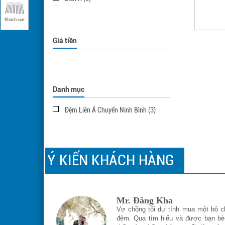
Giá tiền
Danh mục
Đệm Liên Á Chuyển Ninh Bình (3)
Ý KIẾN KHÁCH HÀNG
Mr. Đăng Kha
cho hai vợ
Vợ chồng tôi dự tính mua một bộ c
màu sắc nhẹ
đệm. Qua tìm hiểu và được bạn bè