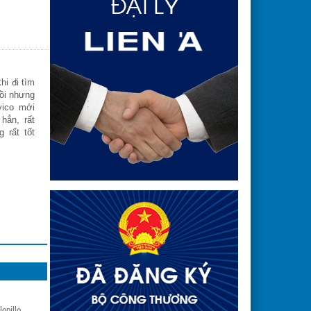
thấy sản phẩm chăn ga gối đệm của H
rất tốt cả về chất liệu và công dụng, 
nhiều kiểu dáng thiết kế để lựa chọn
Ms. Thùy Dương
hi đi tìm
Trước kia, tôi dùng chăn ga gối đệ
rồi nhưng
thường, sau ba tuần đầu, gia đình cả
vico mới
đau lưng và nhức mỏi.Mỗi giấc ngủ hằn
hẳn, rất
tôi đều phải trở mình liên tục. Sau đ
 rất tốt
bạn giới thiệu sản phẩm chăn ga g
Hanvico chất lượng tốt mà ...
opillo