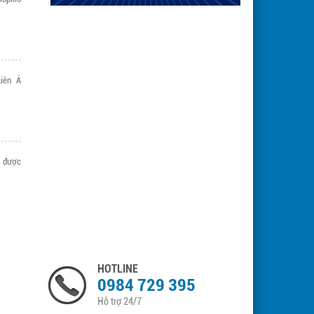
iên Á
 được
ng đệm
HOTLINE
0984 729 395
Hỗ trợ 24/7