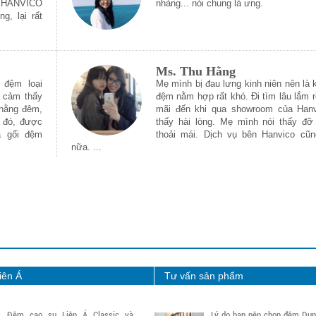
a HANVICO
nhàng... nói chung là ưng.
g, lại rất
Ms. Thu Hằng
 đệm loại
Mẹ mình bị đau lưng kinh niên nên là k
h cảm thấy
đệm nằm hợp rất khó. Đi tìm lâu lắm 
 hằng đêm,
mãi đến khi qua showroom của Han
u đó, được
thấy hài lòng. Mẹ mình nói thấy đỡ 
a gối đệm
thoải mái. Dịch vụ bên Hanvico cũng
nữa. ...
Liên Á
Tư vấn sản phẩm
Đệm cao su Liên Á Classic và
Lý do bạn nên chọn đệm Dunl