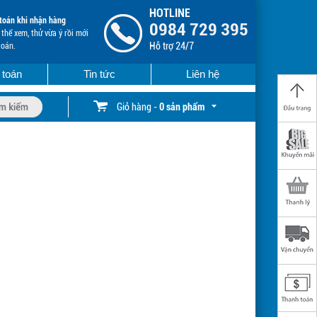
HOTLINE
toán khi nhận hàng
0984 729 395
thể xem, thử vừa ý rồi mới
Hỗ trợ 24/7
toán.
 toán
Tin tức
Liên hệ
Giỏ hàng -
0 sản phẩm