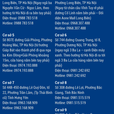
Long Biên, TP Hà Nội (Ngay ngã ba
Phường Long Biên, TP Hà Nội
Nguyễn Văn Cừ - Ngọc Lâm, theo
(Ngay từ chân cầu Vĩnh Tuy rẽ phải
hướng từ Hà Nội đi ra bên tay phải)
đường Cổ Linh nằm bên phải – Đối
Điện thoại: 0988 783 518
diện Aone Mall Long Biên)
Hotline: 0988 783 518
Điện thoại: 0968.307.488
Hotline: 0968.307.488
Cơ sở 5
Cơ sở 6
Số 807E đường Giải Phóng, Phường
Số 744 đường Quang Trung, tổ 8,
Hoàng Mai, TP Hà Nội (từ hướng
Phường Dương Nội, TP Hà Nội
Giáp Bát vào thành phố đi qua nga
(ngay ngã 3 Ba La – cạnh Điện máy
ba Kim Đồng+Giải Phóng khoảng
xanh. Theo hướng từ Hà Nội đi ra tới
15m, cửa hàng nằm bên tay phải)
ngã 3 Ba La cửa hàng nằm bên tay
Điện thoại: 0974.193.888
phải)
Hotline: 0974.193.888
Điện thoại: 0981.242.692
Hotline: 0981.242.692
Cơ sở 7
Cơ sở 8
Số 448-450 đường Lê Quý Đôn, tổ
Số 308 đường Lê Lợi, Phường Bắc
22, Phường Trần Lãm, (Tp Thái Bình
Giang, Tỉnh Bắc Ninh
cũ) Tỉnh Hưng Yên
Điện thoại: 0981.515.519
Điện thoại: 0963.168.909
Hotline: 0981.515.519
Hotline: 0963.168.909
Cơ sở 9