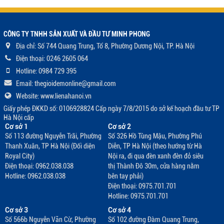
CÔNG TY TNHH SẢN XUẤT VÀ ĐẦU TƯ MINH PHONG
Địa chỉ: Số 744 Quang Trung, Tổ 8, Phường Dương Nội, TP. Hà Nội
Điện thoại: 0246 2605 064
Hotline: 0984 729 395
Email: thegioidemonline@gmail.com
Website: www.lienahanoi.vn
Giấy phép ĐKKD số: 0106928824 Cấp ngày 7/8/2015 do sở kế hoạch đầu tư TP
Hà Nội cấp
Cơ sở 1
Cơ sở 2
Số 113 đường Nguyễn Trãi, Phường
Số 326 Hồ Tùng Mậu, Phường Phú
Thanh Xuân, TP Hà Nội (Đối diện
Diễn, TP Hà Nội (theo hướng từ Hà
Royal City)
Nội ra, đi qua đèn xanh đèn đỏ siêu
Điện thoại: 0962.038.038
thị Thành Đô 30m, cửa hàng nằm
Hotline: 0962.038.038
bên tay phải)
Điện thoại: 0975.701.701
Hotline: 0975.701.701
Cơ sở 3
Cơ sở 4
Số 566b Nguyễn Văn Cừ, Phường
Số 102 đường Đàm Quang Trung,