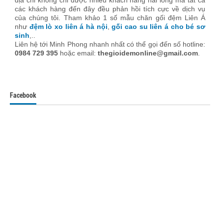
địa chỉ không chỉ được nhiều khách hàng hài lòng mà tất cả
các khách hàng đến đây đều phản hồi tích cực về dịch vụ
của chúng tôi. Tham khảo 1 số mẫu chăn gối đệm Liên Á
như
đệm lò xo liên á hà nội
,
gối cao su liên á cho bé sơ
sinh
,..
Liên hệ tới Minh Phong nhanh nhất có thể gọi đến số hotline:
0984 729 395
hoặc email:
thegioidemonline@gmail.com
.
Facebook