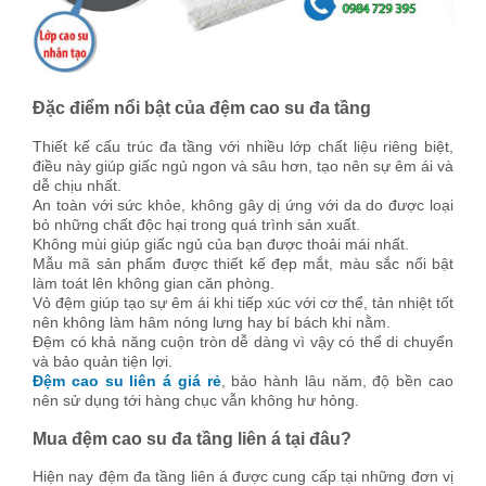
Đặc điểm nổi bật của đệm cao su đa tầng
Thiết kế cấu trúc đa tầng với nhiều lớp chất liệu riêng biệt,
điều này giúp giấc ngủ ngon và sâu hơn, tạo nên sự êm ái và
dễ chịu nhất.
An toàn với sức khỏe, không gây dị ứng với da do được loại
bỏ những chất độc hại trong quá trình sản xuất.
Không mùi giúp giấc ngủ của bạn được thoải mái nhất.
Mẫu mã sản phẩm được thiết kế đẹp mắt, màu sắc nổi bật
làm toát lên không gian căn phòng.
Vỏ đệm giúp tạo sự êm ái khi tiếp xúc với cơ thể, tản nhiệt tốt
nên không làm hâm nóng lưng hay bí bách khi nằm.
Đệm có khả năng cuộn tròn dễ dàng vì vậy có thể di chuyển
và bảo quản tiện lợi.
Đệm cao su liên á giá rẻ
, bảo hành lâu năm, độ bền cao
nên sử dụng tới hàng chục vẫn không hư hỏng.
Mua đệm cao su đa tầng liên á tại đâu?
Hiện nay đệm đa tầng liên á được cung cấp tại những đơn vị