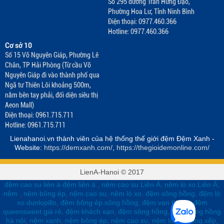
Số 295 đường Trần Hưng Đạo,
Phường Hoa Lư, Tỉnh Ninh Bình
Điện thoại: 0977.460.366
Hotline: 0977.460.366
Cơ sở 10
Số 15 Võ Nguyên Giáp, Phường Lê
Chân, TP Hải Phòng (Từ cầu Võ
Nguyên Giáp đi vào thành phố qua
Ngã tư Thiên Lôi khoảng 500m,
nằm bên tay phải, đối diện siêu thị
Aeon Mall)
Điện thoại: 0961.715.711
Hotline: 0961.715.711
Lienahanoi.vn thành viên của hệ thống thế giới đệm Đệm Xanh -
Website:
https://demxanh.com/
,
https://thegioidemonline.com/
LienA-Hanoi © 2017
đệm cao su liên á
đệm liên á
,
nệm cao su Liên Á
,
nệm lò xo Liên Á
,
nệm
,
nệm bông ép
,
nệm cao su
,
nệm lò xo
,
đệm sông hồng
,
đệm lò
xo dunlopillo
,
đệm bông ép sông hồng
,
đệm vạn thành
,
đệm
queensweet giá rẻ
,
đệm khách sạn
,
đệm sông hồng
,
đệm sông hồng
hà nội
,
nệm xanh
,
nệm bông ép
,
nệm cao su
,
nệm lò xo
,
võng xếp
,