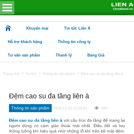
Khuyến mại
Tin tức Liên Á
Hỗ trợ khách hàng
Thông tin công ty
Tư vấn sản phẩm
Thanh lý
Bảng Giá
»
»
»
Trang chủ
Tin tức
Thông tin sản phẩm
Đệm cao su đa tầng liên á
Đệm cao su đa tầng liên á
Thông tin sản phẩm
2018-12-22 11:25:02
493
Đệm cao su đa tầng liên á
với cấu trúc đa tầng để mang lại
người dùng có cảm giác thoải mái nhất. Điều tiết và lưu
thông luồng khí hiệu quả nhờ những lỗ khí trên bề mặt đệm,