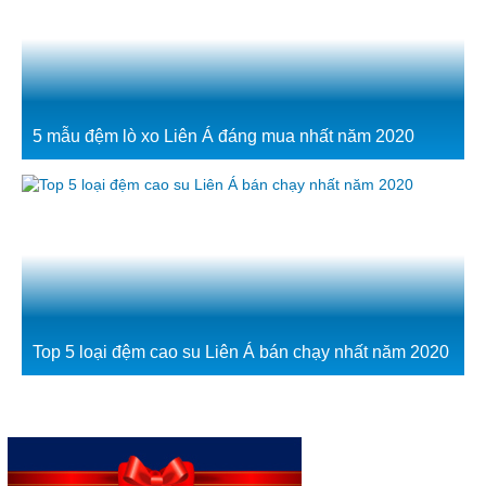
5 mẫu đệm lò xo Liên Á đáng mua nhất năm 2020
Top 5 loại đệm cao su Liên Á bán chạy nhất năm 2020